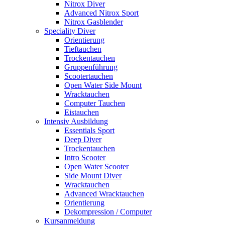
Nitrox Diver
Advanced Nitrox Sport
Nitrox Gasblender
Speciality Diver
Orientierung
Tieftauchen
Trockentauchen
Gruppenführung
Scootertauchen
Open Water Side Mount
Wracktauchen
Computer Tauchen
Eistauchen
Intensiv Ausbildung
Essentials Sport
Deep Diver
Trockentauchen
Intro Scooter
Open Water Scooter
Side Mount Diver
Wracktauchen
Advanced Wracktauchen
Orientierung
Dekompression / Computer
Kursanmeldung