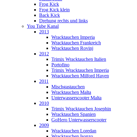
Frog Kick
Frog Kick klein
Back Kick
Drehung rechts und links
You Tube Kanal
2013
Wracktauchen Imperia
Wracktauchen Frankreich
Wracktauchen Rovinj
2012
Trimix Wracktauchen Italien
Portofino
Trimix Wracktauchen Imperia
Wracktauchen Milford Haven
2011
Mischgastauchen
Wracktauchen Malta
Unterwasserscooter Malta
2010
Trimix Wracktauchen Josephin
Wracktauchen Spanien
GoHero Unterwasserscooter
2009
Wracktauchen Loredan
Wracktauchen Isonzo