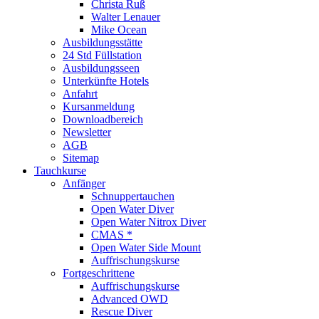
Christa Ruß
Walter Lenauer
Mike Ocean
Ausbildungsstätte
24 Std Füllstation
Ausbildungsseen
Unterkünfte Hotels
Anfahrt
Kursanmeldung
Downloadbereich
Newsletter
AGB
Sitemap
Tauchkurse
Anfänger
Schnuppertauchen
Open Water Diver
Open Water Nitrox Diver
CMAS *
Open Water Side Mount
Auffrischungskurse
Fortgeschrittene
Auffrischungskurse
Advanced OWD
Rescue Diver