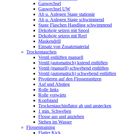
Gaswechsel
Gaswechsel UW
Ab u. Anlegen Stage stationär
Ab u. Anlegen Stage schwimmend
Stage Flaschen Handling schwimmend
Dekoboje setzen mit Spool
Dekoboje setzen mit Reel
Maskendrill
Einsatz von Zusatzmaterial
Trockentauchen
Ventil entlüften manuell
Ventil (automatisch) kniend entlüften
Ventil (manuell) schwebend entlüften
Ventil (automatisch) schwebend entlüften
Pivotieren auf den Flossenspitzen
Auf und Abstieg
Rolle links
Rolle vorwärts
Kopfstand
Trockentauchinflator ab und anstecken
1 min. Schweben
Flosse aus und anziehen
Stehen im Wasser
Flossentraining
Flatter Kick