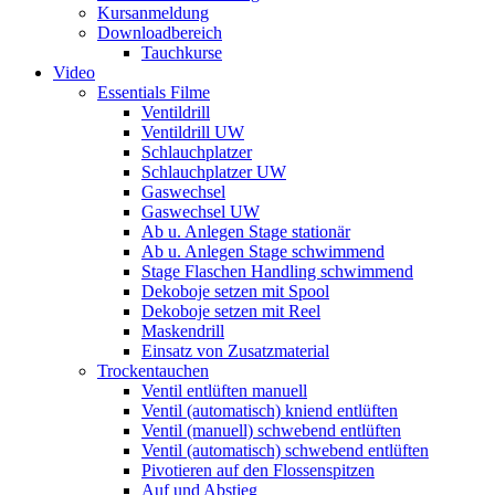
Kursanmeldung
Downloadbereich
Tauchkurse
Video
Essentials Filme
Ventildrill
Ventildrill UW
Schlauchplatzer
Schlauchplatzer UW
Gaswechsel
Gaswechsel UW
Ab u. Anlegen Stage stationär
Ab u. Anlegen Stage schwimmend
Stage Flaschen Handling schwimmend
Dekoboje setzen mit Spool
Dekoboje setzen mit Reel
Maskendrill
Einsatz von Zusatzmaterial
Trockentauchen
Ventil entlüften manuell
Ventil (automatisch) kniend entlüften
Ventil (manuell) schwebend entlüften
Ventil (automatisch) schwebend entlüften
Pivotieren auf den Flossenspitzen
Auf und Abstieg