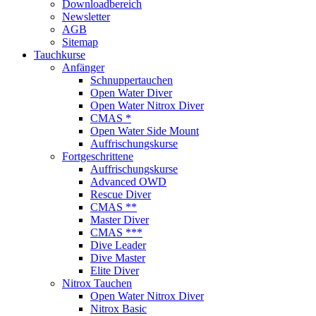
Downloadbereich
Newsletter
AGB
Sitemap
Tauchkurse
Anfänger
Schnuppertauchen
Open Water Diver
Open Water Nitrox Diver
CMAS *
Open Water Side Mount
Auffrischungskurse
Fortgeschrittene
Auffrischungskurse
Advanced OWD
Rescue Diver
CMAS **
Master Diver
CMAS ***
Dive Leader
Dive Master
Elite Diver
Nitrox Tauchen
Open Water Nitrox Diver
Nitrox Basic