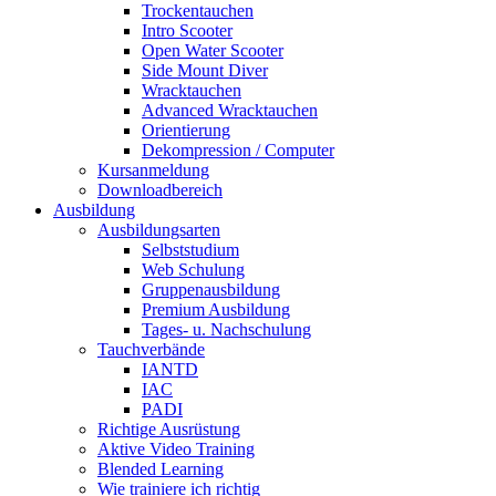
Trockentauchen
Intro Scooter
Open Water Scooter
Side Mount Diver
Wracktauchen
Advanced Wracktauchen
Orientierung
Dekompression / Computer
Kursanmeldung
Downloadbereich
Ausbildung
Ausbildungsarten
Selbststudium
Web Schulung
Gruppenausbildung
Premium Ausbildung
Tages- u. Nachschulung
Tauchverbände
IANTD
IAC
PADI
Richtige Ausrüstung
Aktive Video Training
Blended Learning
Wie trainiere ich richtig