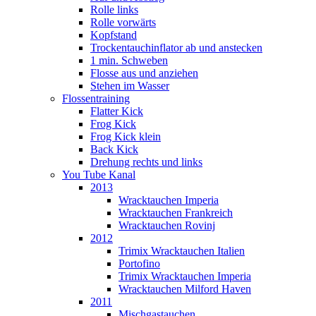
Rolle links
Rolle vorwärts
Kopfstand
Trockentauchinflator ab und anstecken
1 min. Schweben
Flosse aus und anziehen
Stehen im Wasser
Flossentraining
Flatter Kick
Frog Kick
Frog Kick klein
Back Kick
Drehung rechts und links
You Tube Kanal
2013
Wracktauchen Imperia
Wracktauchen Frankreich
Wracktauchen Rovinj
2012
Trimix Wracktauchen Italien
Portofino
Trimix Wracktauchen Imperia
Wracktauchen Milford Haven
2011
Mischgastauchen