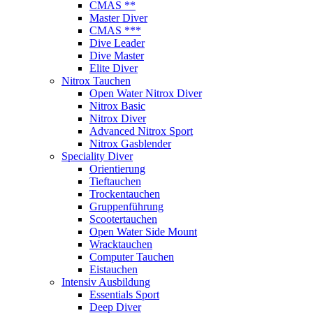
CMAS **
Master Diver
CMAS ***
Dive Leader
Dive Master
Elite Diver
Nitrox Tauchen
Open Water Nitrox Diver
Nitrox Basic
Nitrox Diver
Advanced Nitrox Sport
Nitrox Gasblender
Speciality Diver
Orientierung
Tieftauchen
Trockentauchen
Gruppenführung
Scootertauchen
Open Water Side Mount
Wracktauchen
Computer Tauchen
Eistauchen
Intensiv Ausbildung
Essentials Sport
Deep Diver