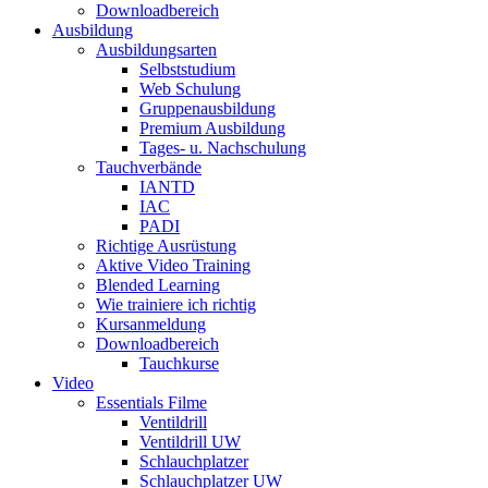
Downloadbereich
Ausbildung
Ausbildungsarten
Selbststudium
Web Schulung
Gruppenausbildung
Premium Ausbildung
Tages- u. Nachschulung
Tauchverbände
IANTD
IAC
PADI
Richtige Ausrüstung
Aktive Video Training
Blended Learning
Wie trainiere ich richtig
Kursanmeldung
Downloadbereich
Tauchkurse
Video
Essentials Filme
Ventildrill
Ventildrill UW
Schlauchplatzer
Schlauchplatzer UW