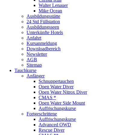
Walter Lenauer
Mike Ocean
Ausbildungsstätte
24 Std Füllstation
Ausbildungsseen
Unterkünfte Hotels
Anfahrt
Kursanmeldung
Downloadbereich
Newsletter
AGB
Sitemap
Tauchkurse
Anfänger
Schnuppertauchen
Open Water Diver
Open Water Nitrox Diver
CMAS *
Open Water Side Mount
Auffrischungskurse
Fortgeschrittene
Auffrischungskurse
Advanced OWD
Rescue Diver