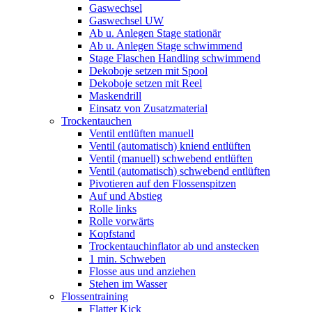
Gaswechsel
Gaswechsel UW
Ab u. Anlegen Stage stationär
Ab u. Anlegen Stage schwimmend
Stage Flaschen Handling schwimmend
Dekoboje setzen mit Spool
Dekoboje setzen mit Reel
Maskendrill
Einsatz von Zusatzmaterial
Trockentauchen
Ventil entlüften manuell
Ventil (automatisch) kniend entlüften
Ventil (manuell) schwebend entlüften
Ventil (automatisch) schwebend entlüften
Pivotieren auf den Flossenspitzen
Auf und Abstieg
Rolle links
Rolle vorwärts
Kopfstand
Trockentauchinflator ab und anstecken
1 min. Schweben
Flosse aus und anziehen
Stehen im Wasser
Flossentraining
Flatter Kick