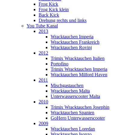
Frog Kick
Frog Kick klein
Back Kick
Drehung rechts und links
You Tube Kanal
2013
Wracktauchen Imperia
Wracktauchen Frankreich
Wracktauchen Rovinj
2012
Trimix Wracktauchen Italien
Portofino
Trimix Wracktauchen Imperia
Wracktauchen Milford Haven
2011
Mischgastauchen
Wracktauchen Malta
Unterwasserscooter Malta
2010
Trimix Wracktauchen Josephin
Wracktauchen Spanien
GoHero Unterwasserscooter
2009
Wracktauchen Loredan
Wracktauchen Isonzo