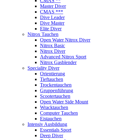
CMAS **
Master Diver
CMAS ***
Dive Leader
Dive Master
Elite Diver
Nitrox Tauchen
Open Water Nitrox Diver
Nitrox Basic
Nitrox Diver
Advanced Nitrox Sport
Nitrox Gasblender
Speciality Diver
Orientierung
Tieftauchen
Trockentauchen
Gruppenführung
Scootertauchen
Open Water Side Mount
Wracktauchen
Computer Tauchen
Eistauchen
Intensiv Ausbildung
Essentials Sport
Deep Diver