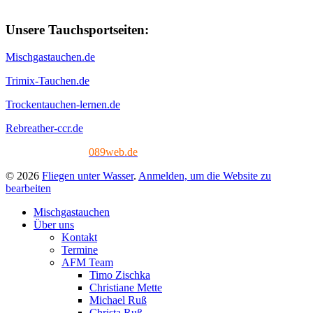
Unsere Tauchsportseiten:
Mischgastauchen.de
Trimix-Tauchen.de
Trockentauchen-lernen.de
Rebreather-ccr.de
Tech. Umsetzung:
089web.de
© 2026
Fliegen unter Wasser
.
Anmelden, um die Website zu
bearbeiten
Mischgastauchen
Über uns
Kontakt
Termine
AFM Team
Timo Zischka
Christiane Mette
Michael Ruß
Christa Ruß