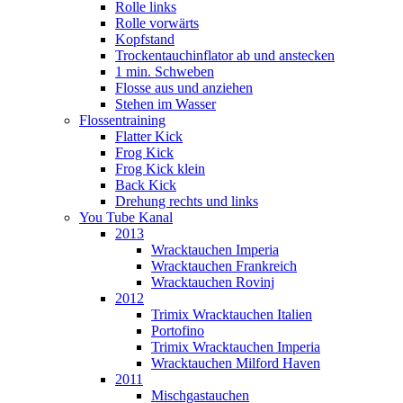
Rolle links
Rolle vorwärts
Kopfstand
Trockentauchinflator ab und anstecken
1 min. Schweben
Flosse aus und anziehen
Stehen im Wasser
Flossentraining
Flatter Kick
Frog Kick
Frog Kick klein
Back Kick
Drehung rechts und links
You Tube Kanal
2013
Wracktauchen Imperia
Wracktauchen Frankreich
Wracktauchen Rovinj
2012
Trimix Wracktauchen Italien
Portofino
Trimix Wracktauchen Imperia
Wracktauchen Milford Haven
2011
Mischgastauchen