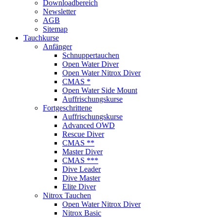
Downloadbereich
Newsletter
AGB
Sitemap
Tauchkurse
Anfänger
Schnuppertauchen
Open Water Diver
Open Water Nitrox Diver
CMAS *
Open Water Side Mount
Auffrischungskurse
Fortgeschrittene
Auffrischungskurse
Advanced OWD
Rescue Diver
CMAS **
Master Diver
CMAS ***
Dive Leader
Dive Master
Elite Diver
Nitrox Tauchen
Open Water Nitrox Diver
Nitrox Basic