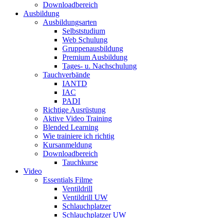
Downloadbereich
Ausbildung
Ausbildungsarten
Selbststudium
Web Schulung
Gruppenausbildung
Premium Ausbildung
Tages- u. Nachschulung
Tauchverbände
IANTD
IAC
PADI
Richtige Ausrüstung
Aktive Video Training
Blended Learning
Wie trainiere ich richtig
Kursanmeldung
Downloadbereich
Tauchkurse
Video
Essentials Filme
Ventildrill
Ventildrill UW
Schlauchplatzer
Schlauchplatzer UW