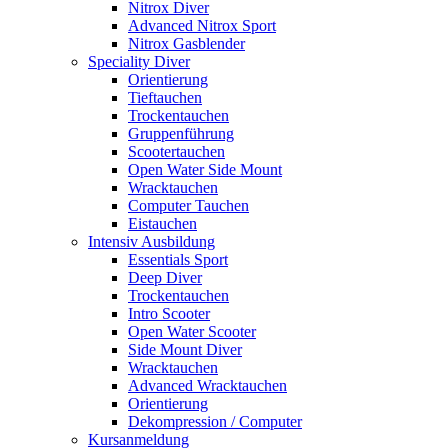
Nitrox Diver
Advanced Nitrox Sport
Nitrox Gasblender
Speciality Diver
Orientierung
Tieftauchen
Trockentauchen
Gruppenführung
Scootertauchen
Open Water Side Mount
Wracktauchen
Computer Tauchen
Eistauchen
Intensiv Ausbildung
Essentials Sport
Deep Diver
Trockentauchen
Intro Scooter
Open Water Scooter
Side Mount Diver
Wracktauchen
Advanced Wracktauchen
Orientierung
Dekompression / Computer
Kursanmeldung