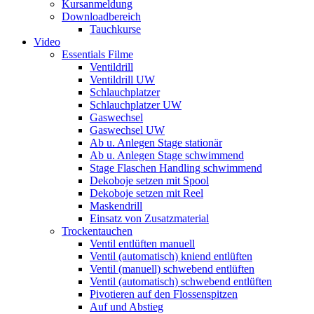
Kursanmeldung
Downloadbereich
Tauchkurse
Video
Essentials Filme
Ventildrill
Ventildrill UW
Schlauchplatzer
Schlauchplatzer UW
Gaswechsel
Gaswechsel UW
Ab u. Anlegen Stage stationär
Ab u. Anlegen Stage schwimmend
Stage Flaschen Handling schwimmend
Dekoboje setzen mit Spool
Dekoboje setzen mit Reel
Maskendrill
Einsatz von Zusatzmaterial
Trockentauchen
Ventil entlüften manuell
Ventil (automatisch) kniend entlüften
Ventil (manuell) schwebend entlüften
Ventil (automatisch) schwebend entlüften
Pivotieren auf den Flossenspitzen
Auf und Abstieg