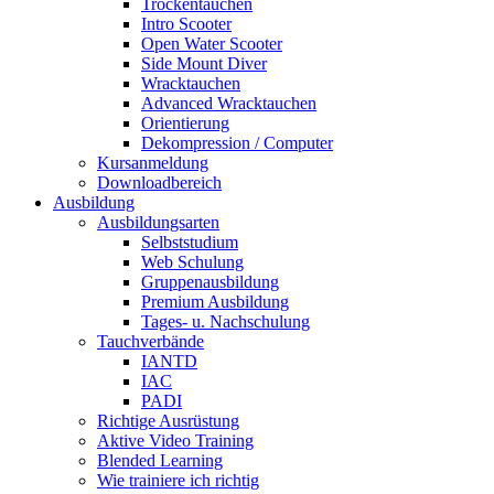
Trockentauchen
Intro Scooter
Open Water Scooter
Side Mount Diver
Wracktauchen
Advanced Wracktauchen
Orientierung
Dekompression / Computer
Kursanmeldung
Downloadbereich
Ausbildung
Ausbildungsarten
Selbststudium
Web Schulung
Gruppenausbildung
Premium Ausbildung
Tages- u. Nachschulung
Tauchverbände
IANTD
IAC
PADI
Richtige Ausrüstung
Aktive Video Training
Blended Learning
Wie trainiere ich richtig