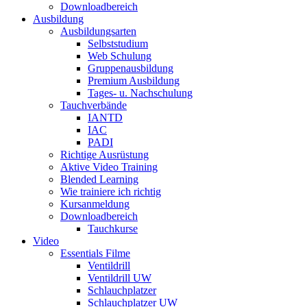
Downloadbereich
Ausbildung
Ausbildungsarten
Selbststudium
Web Schulung
Gruppenausbildung
Premium Ausbildung
Tages- u. Nachschulung
Tauchverbände
IANTD
IAC
PADI
Richtige Ausrüstung
Aktive Video Training
Blended Learning
Wie trainiere ich richtig
Kursanmeldung
Downloadbereich
Tauchkurse
Video
Essentials Filme
Ventildrill
Ventildrill UW
Schlauchplatzer
Schlauchplatzer UW