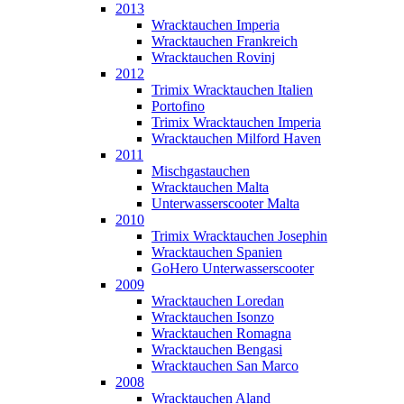
2013
Wracktauchen Imperia
Wracktauchen Frankreich
Wracktauchen Rovinj
2012
Trimix Wracktauchen Italien
Portofino
Trimix Wracktauchen Imperia
Wracktauchen Milford Haven
2011
Mischgastauchen
Wracktauchen Malta
Unterwasserscooter Malta
2010
Trimix Wracktauchen Josephin
Wracktauchen Spanien
GoHero Unterwasserscooter
2009
Wracktauchen Loredan
Wracktauchen Isonzo
Wracktauchen Romagna
Wracktauchen Bengasi
Wracktauchen San Marco
2008
Wracktauchen Aland