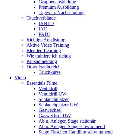
Gruppenausbildung
Premium Ausbildung
Tages- u. Nachschulung
Tauchverbände
IANTD
IAC
PADI
Richtige Ausrüstung
Aktive Video Training
Blended Learning
Wie trainiere ich richtig
Kursanmeldung
Downloadbereich
Tauchkurse
Video
Essentials Filme
Ventildrill
Ventildrill UW
Schlauchplatzer
Schlauchplatzer UW
Gaswechsel
Gaswechsel UW
Ab u. Anlegen Stage stationär
Ab u. Anlegen Stage schwimmend
Stage Flaschen Handling schwimmend