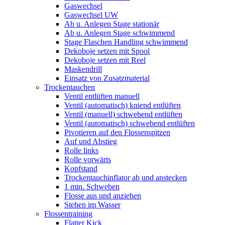
Gaswechsel
Gaswechsel UW
Ab u. Anlegen Stage stationär
Ab u. Anlegen Stage schwimmend
Stage Flaschen Handling schwimmend
Dekoboje setzen mit Spool
Dekoboje setzen mit Reel
Maskendrill
Einsatz von Zusatzmaterial
Trockentauchen
Ventil entlüften manuell
Ventil (automatisch) kniend entlüften
Ventil (manuell) schwebend entlüften
Ventil (automatisch) schwebend entlüften
Pivotieren auf den Flossenspitzen
Auf und Abstieg
Rolle links
Rolle vorwärts
Kopfstand
Trockentauchinflator ab und anstecken
1 min. Schweben
Flosse aus und anziehen
Stehen im Wasser
Flossentraining
Flatter Kick