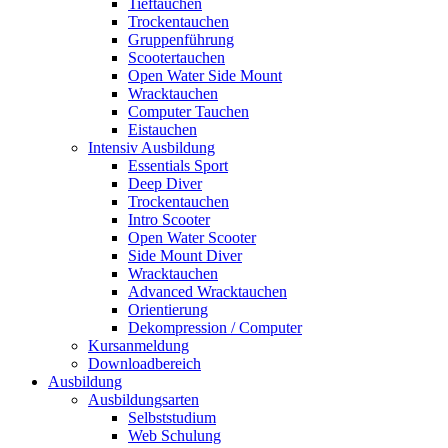
Tieftauchen
Trockentauchen
Gruppenführung
Scootertauchen
Open Water Side Mount
Wracktauchen
Computer Tauchen
Eistauchen
Intensiv Ausbildung
Essentials Sport
Deep Diver
Trockentauchen
Intro Scooter
Open Water Scooter
Side Mount Diver
Wracktauchen
Advanced Wracktauchen
Orientierung
Dekompression / Computer
Kursanmeldung
Downloadbereich
Ausbildung
Ausbildungsarten
Selbststudium
Web Schulung