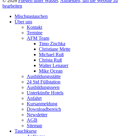
© 2026
Fliegen unter Wasser
.
Anmelden, um die Website zu
bearbeiten
Mischgastauchen
Über uns
Kontakt
Termine
AFM Team
Timo Zischka
Christiane Mette
Michael Ruß
Christa Ruß
Walter Lenauer
Mike Ocean
Ausbildungsstätte
24 Std Füllstation
Ausbildungsseen
Unterkünfte Hotels
Anfahrt
Kursanmeldung
Downloadbereich
Newsletter
AGB
Sitemap
Tauchkurse