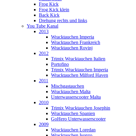
Frog Kick
Frog Kick klein
Back Kick
Drehung rechts und links
You Tube Kanal
2013
Wracktauchen Imperia
Wracktauchen Frankreich
Wracktauchen Rovinj
2012
Trimix Wracktauchen Italien
Portofino
Trimix Wracktauchen Imperia
Wracktauchen Milford Haven
2011
Mischgastauchen
Wracktauchen Malta
Unterwasserscooter Malta
2010
Trimix Wracktauchen Josephin
Wracktauchen Spanien
GoHero Unterwasserscooter
2009
Wracktauchen Loredan
Wracktauchen Isonzo