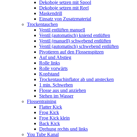
Dekoboje setzen mit Spool
Dekoboje setzen mit Reel
Maskendrill
Einsatz von Zusatzmaterial
Trockentauchen
Ventil entlüften manuell
Ventil (automatisch) kniend entlüften
Ventil (manuell) schwebend entlüften
Ventil (automatisch) schwebend entlüften
Pivotieren auf den Flossenspitzen
Auf und Abstieg
Rolle links
Rolle vorwärts
Kopfstand
Trockentauchinflator ab und anstecken
1 min. Schweben
Flosse aus und anziehen
Stehen im Wasser
Flossentraining
Flatter Kick
Frog Kick
Frog Kick klein
Back Kick
Drehung rechts und links
You Tube Kanal