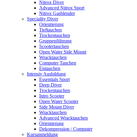
Nitrox Diver
Advanced Nitrox Sport
Nitrox Gasblender
Speciality Diver
Orientierung
Tieftauchen
Trockentauchen
Gruppenführung
Scootertauchen
Open Water Side Mount
Wracktauchen
Computer Tauchen
Eistauchen
Intensiv Ausbildung
Essentials Sport
Deep Diver
Trockentauchen
Intro Scooter
Open Water Scooter
Side Mount Diver
Wracktauchen
Advanced Wracktauchen
Orientierung
Dekompression / Computer
Kursanmeldung