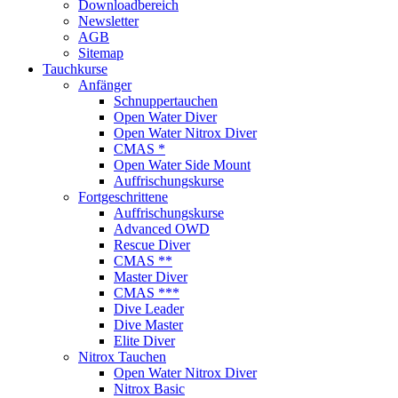
Downloadbereich
Newsletter
AGB
Sitemap
Tauchkurse
Anfänger
Schnuppertauchen
Open Water Diver
Open Water Nitrox Diver
CMAS *
Open Water Side Mount
Auffrischungskurse
Fortgeschrittene
Auffrischungskurse
Advanced OWD
Rescue Diver
CMAS **
Master Diver
CMAS ***
Dive Leader
Dive Master
Elite Diver
Nitrox Tauchen
Open Water Nitrox Diver
Nitrox Basic