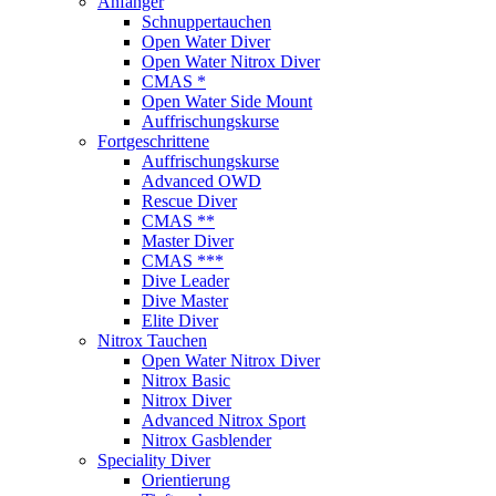
Anfänger
Schnuppertauchen
Open Water Diver
Open Water Nitrox Diver
CMAS *
Open Water Side Mount
Auffrischungskurse
Fortgeschrittene
Auffrischungskurse
Advanced OWD
Rescue Diver
CMAS **
Master Diver
CMAS ***
Dive Leader
Dive Master
Elite Diver
Nitrox Tauchen
Open Water Nitrox Diver
Nitrox Basic
Nitrox Diver
Advanced Nitrox Sport
Nitrox Gasblender
Speciality Diver
Orientierung