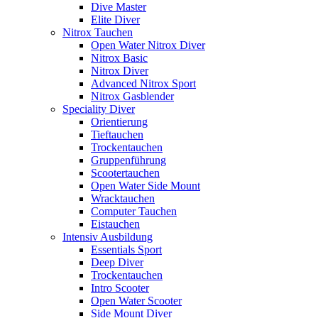
Dive Master
Elite Diver
Nitrox Tauchen
Open Water Nitrox Diver
Nitrox Basic
Nitrox Diver
Advanced Nitrox Sport
Nitrox Gasblender
Speciality Diver
Orientierung
Tieftauchen
Trockentauchen
Gruppenführung
Scootertauchen
Open Water Side Mount
Wracktauchen
Computer Tauchen
Eistauchen
Intensiv Ausbildung
Essentials Sport
Deep Diver
Trockentauchen
Intro Scooter
Open Water Scooter
Side Mount Diver