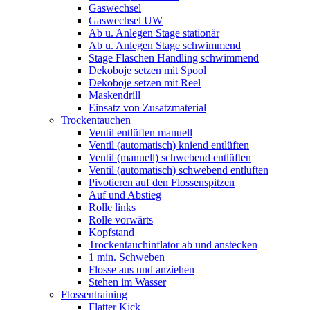
Gaswechsel
Gaswechsel UW
Ab u. Anlegen Stage stationär
Ab u. Anlegen Stage schwimmend
Stage Flaschen Handling schwimmend
Dekoboje setzen mit Spool
Dekoboje setzen mit Reel
Maskendrill
Einsatz von Zusatzmaterial
Trockentauchen
Ventil entlüften manuell
Ventil (automatisch) kniend entlüften
Ventil (manuell) schwebend entlüften
Ventil (automatisch) schwebend entlüften
Pivotieren auf den Flossenspitzen
Auf und Abstieg
Rolle links
Rolle vorwärts
Kopfstand
Trockentauchinflator ab und anstecken
1 min. Schweben
Flosse aus und anziehen
Stehen im Wasser
Flossentraining
Flatter Kick