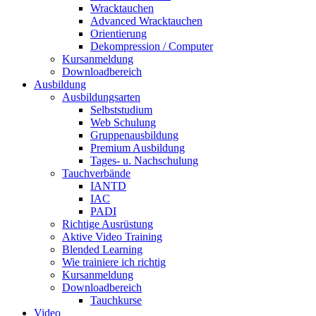
Wracktauchen
Advanced Wracktauchen
Orientierung
Dekompression / Computer
Kursanmeldung
Downloadbereich
Ausbildung
Ausbildungsarten
Selbststudium
Web Schulung
Gruppenausbildung
Premium Ausbildung
Tages- u. Nachschulung
Tauchverbände
IANTD
IAC
PADI
Richtige Ausrüstung
Aktive Video Training
Blended Learning
Wie trainiere ich richtig
Kursanmeldung
Downloadbereich
Tauchkurse
Video