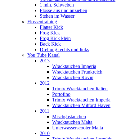
1 min. Schweben
Flosse aus und anziehen
Stehen im Wasser
Flossentraining
Flatter Kick
Frog Kick
Frog Kick klein
Back Kick
Drehung rechts und links
You Tube Kanal
2013
Wracktauchen Imperia
Wracktauchen Frankreich
Wracktauchen Rovinj
2012
Trimix Wracktauchen Italien
Portofino
Trimix Wracktauchen Imperia
Wracktauchen Milford Haven
2011
Mischgastauchen
Wracktauchen Malta
Unterwasserscooter Malta
2010
Trimix Wracktauchen Josephin