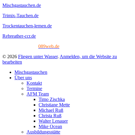
Mischgastauchen.de
Trimix-Tauchen.de
Trockentauchen-lernen.de
Rebreather-ccr.de
Tech. Umsetzung:
089web.de
© 2026
Fliegen unter Wasser
.
Anmelden, um die Website zu
bearbeiten
Mischgastauchen
Über uns
Kontakt
Termine
AFM Team
Timo Zischka
Christiane Mette
Michael Ruß
Christa Ruß
Walter Lenauer
Mike Ocean
Ausbildungsstätte