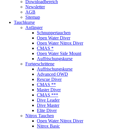
Downloadbereich
Newsletter
AGB
Sitemap
Tauchkurse
Anfänger
Schnuppertauchen
Open Water Diver
Open Water Nitrox Diver
CMAS *
Open Water Side Mount
Auffrischungskurse
Fortgeschrittene
Auffrischungskurse
Advanced OWD
Rescue Diver
CMAS **
Master Diver
CMAS ***
Dive Leader
Dive Master
Elite Diver
Nitrox Tauchen
Open Water Nitrox Diver
Nitrox Basic