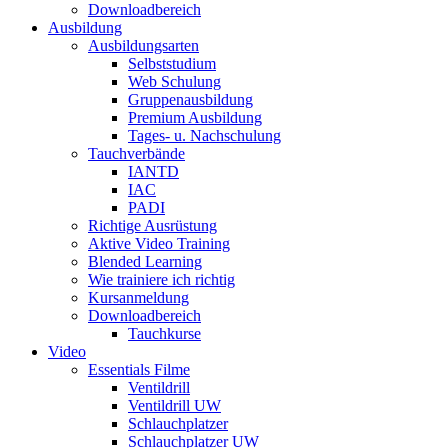
Downloadbereich
Ausbildung
Ausbildungsarten
Selbststudium
Web Schulung
Gruppenausbildung
Premium Ausbildung
Tages- u. Nachschulung
Tauchverbände
IANTD
IAC
PADI
Richtige Ausrüstung
Aktive Video Training
Blended Learning
Wie trainiere ich richtig
Kursanmeldung
Downloadbereich
Tauchkurse
Video
Essentials Filme
Ventildrill
Ventildrill UW
Schlauchplatzer
Schlauchplatzer UW