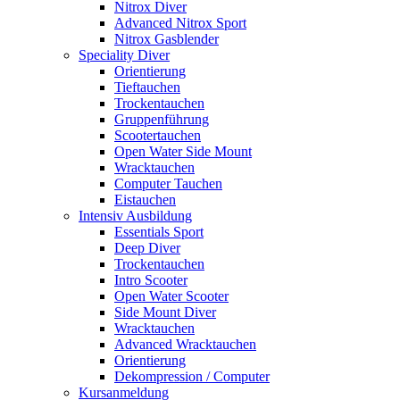
Nitrox Diver
Advanced Nitrox Sport
Nitrox Gasblender
Speciality Diver
Orientierung
Tieftauchen
Trockentauchen
Gruppenführung
Scootertauchen
Open Water Side Mount
Wracktauchen
Computer Tauchen
Eistauchen
Intensiv Ausbildung
Essentials Sport
Deep Diver
Trockentauchen
Intro Scooter
Open Water Scooter
Side Mount Diver
Wracktauchen
Advanced Wracktauchen
Orientierung
Dekompression / Computer
Kursanmeldung