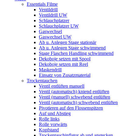
Essentials Filme
Ventildrill
Ventildrill UW
Schlauchplatzer
Schlauchplatzer UW
Gaswechsel
Gaswechsel UW
Ab u. Anlegen Stage stationär
Ab u. Anlegen Stage schwimmend
Stage Flaschen Handling schwimmend
Dekoboje setzen mit Spool
Dekoboje setzen mit Reel
Maskendrill
Einsatz von Zusatzmaterial
Trockentauchen
Ventil entlüften manuell
Ventil (automatisch) kniend entlüften
Ventil (manuell) schwebend entlüften
Ventil (automatisch) schwebend entlüften
Pivotieren auf den Flossenspitzen
Auf und Abstieg
Rolle links
Rolle vorwärts
Kopfstand
Trockentauchinflator ab und anstecken