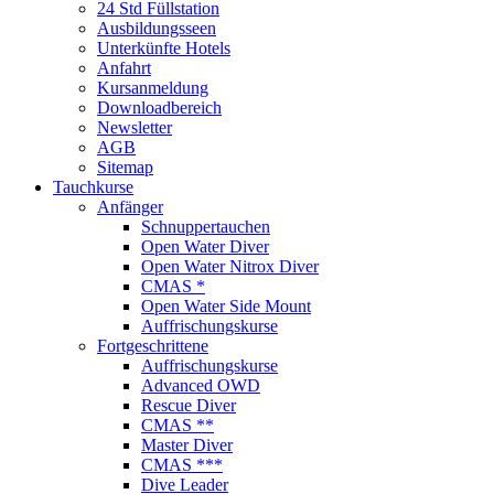
24 Std Füllstation
Ausbildungsseen
Unterkünfte Hotels
Anfahrt
Kursanmeldung
Downloadbereich
Newsletter
AGB
Sitemap
Tauchkurse
Anfänger
Schnuppertauchen
Open Water Diver
Open Water Nitrox Diver
CMAS *
Open Water Side Mount
Auffrischungskurse
Fortgeschrittene
Auffrischungskurse
Advanced OWD
Rescue Diver
CMAS **
Master Diver
CMAS ***
Dive Leader