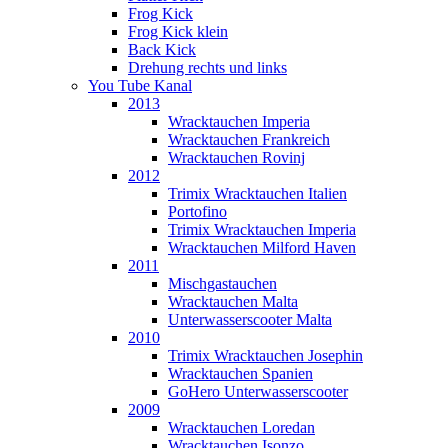
Frog Kick
Frog Kick klein
Back Kick
Drehung rechts und links
You Tube Kanal
2013
Wracktauchen Imperia
Wracktauchen Frankreich
Wracktauchen Rovinj
2012
Trimix Wracktauchen Italien
Portofino
Trimix Wracktauchen Imperia
Wracktauchen Milford Haven
2011
Mischgastauchen
Wracktauchen Malta
Unterwasserscooter Malta
2010
Trimix Wracktauchen Josephin
Wracktauchen Spanien
GoHero Unterwasserscooter
2009
Wracktauchen Loredan
Wracktauchen Isonzo