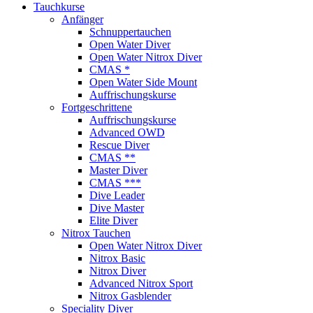
Tauchkurse
Anfänger
Schnuppertauchen
Open Water Diver
Open Water Nitrox Diver
CMAS *
Open Water Side Mount
Auffrischungskurse
Fortgeschrittene
Auffrischungskurse
Advanced OWD
Rescue Diver
CMAS **
Master Diver
CMAS ***
Dive Leader
Dive Master
Elite Diver
Nitrox Tauchen
Open Water Nitrox Diver
Nitrox Basic
Nitrox Diver
Advanced Nitrox Sport
Nitrox Gasblender
Speciality Diver