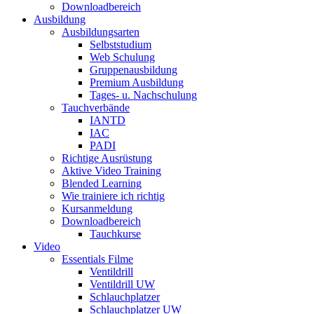
Downloadbereich
Ausbildung
Ausbildungsarten
Selbststudium
Web Schulung
Gruppenausbildung
Premium Ausbildung
Tages- u. Nachschulung
Tauchverbände
IANTD
IAC
PADI
Richtige Ausrüstung
Aktive Video Training
Blended Learning
Wie trainiere ich richtig
Kursanmeldung
Downloadbereich
Tauchkurse
Video
Essentials Filme
Ventildrill
Ventildrill UW
Schlauchplatzer
Schlauchplatzer UW