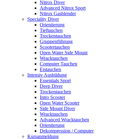
Nitrox Diver
Advanced Nitrox Sport
Nitrox Gasblender
Speciality Diver
Orientierung
Tieftauchen
Trockentauchen
Gruppenführung
Scootertauchen
Open Water Side Mount
Wracktauchen
Computer Tauchen
Eistauchen
Intensiv Ausbildung
Essentials Sport
Deep Diver
Trockentauchen
Intro Scooter
Open Water Scooter
Side Mount Diver
Wracktauchen
Advanced Wracktauchen
Orientierung
Dekompression / Computer
Kursanmeldung