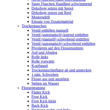
Stage Flaschen Handling schwimmend
Dekoboje setzen mit Spool
Dekoboje setzen mit Reel
Maskendrill
Einsatz von Zusatzmaterial
Trockentauchen
Ventil entlüften manuell
Ventil (automatisch) kniend entlüften
Ventil (manuell) schwebend entlüften
Ventil (automatisch) schwebend entlüften
Pivotieren auf den Flossenspitzen
Auf und Abstieg
Rolle links
Rolle vorwärts
Kopfstand
Trockentauchinflator ab und anstecken
1 min. Schweben
Flosse aus und anziehen
Stehen im Wasser
Flossentraining
Flatter Kick
Frog Kick
Frog Kick klein
Back Kick
Drehung rechts und links