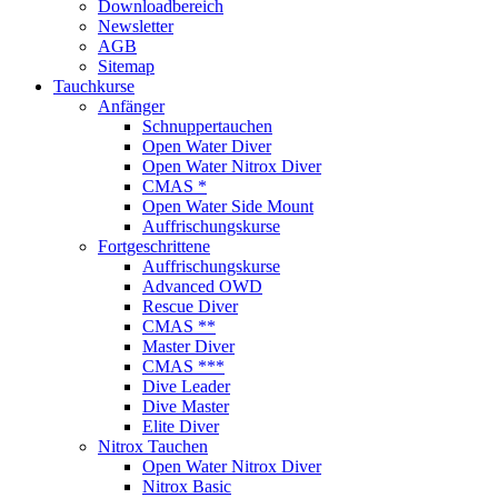
Downloadbereich
Newsletter
AGB
Sitemap
Tauchkurse
Anfänger
Schnuppertauchen
Open Water Diver
Open Water Nitrox Diver
CMAS *
Open Water Side Mount
Auffrischungskurse
Fortgeschrittene
Auffrischungskurse
Advanced OWD
Rescue Diver
CMAS **
Master Diver
CMAS ***
Dive Leader
Dive Master
Elite Diver
Nitrox Tauchen
Open Water Nitrox Diver
Nitrox Basic