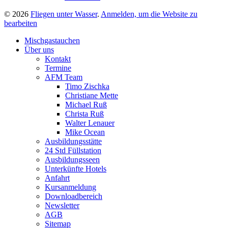
© 2026
Fliegen unter Wasser
.
Anmelden, um die Website zu
bearbeiten
Mischgastauchen
Über uns
Kontakt
Termine
AFM Team
Timo Zischka
Christiane Mette
Michael Ruß
Christa Ruß
Walter Lenauer
Mike Ocean
Ausbildungsstätte
24 Std Füllstation
Ausbildungsseen
Unterkünfte Hotels
Anfahrt
Kursanmeldung
Downloadbereich
Newsletter
AGB
Sitemap