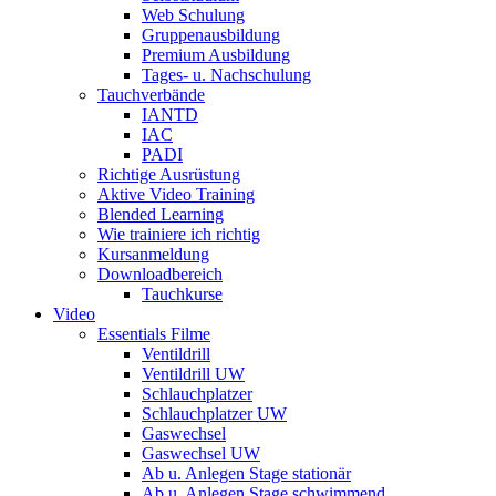
Web Schulung
Gruppenausbildung
Premium Ausbildung
Tages- u. Nachschulung
Tauchverbände
IANTD
IAC
PADI
Richtige Ausrüstung
Aktive Video Training
Blended Learning
Wie trainiere ich richtig
Kursanmeldung
Downloadbereich
Tauchkurse
Video
Essentials Filme
Ventildrill
Ventildrill UW
Schlauchplatzer
Schlauchplatzer UW
Gaswechsel
Gaswechsel UW
Ab u. Anlegen Stage stationär
Ab u. Anlegen Stage schwimmend