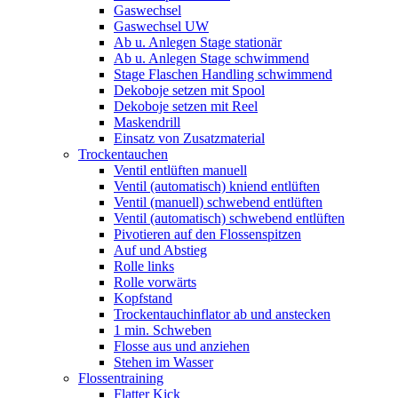
Gaswechsel
Gaswechsel UW
Ab u. Anlegen Stage stationär
Ab u. Anlegen Stage schwimmend
Stage Flaschen Handling schwimmend
Dekoboje setzen mit Spool
Dekoboje setzen mit Reel
Maskendrill
Einsatz von Zusatzmaterial
Trockentauchen
Ventil entlüften manuell
Ventil (automatisch) kniend entlüften
Ventil (manuell) schwebend entlüften
Ventil (automatisch) schwebend entlüften
Pivotieren auf den Flossenspitzen
Auf und Abstieg
Rolle links
Rolle vorwärts
Kopfstand
Trockentauchinflator ab und anstecken
1 min. Schweben
Flosse aus und anziehen
Stehen im Wasser
Flossentraining
Flatter Kick