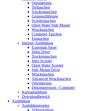
Orientierung
Tieftauchen
Trockentauchen
Gruppenführung
Scootertauchen
Open Water Side Mount
Wracktauchen
Computer Tauchen
Eistauchen
Intensiv Ausbildung
Essentials Sport
Deep Diver
Trockentauchen
Intro Scooter
Open Water Scooter
Side Mount Diver
Wracktauchen
Advanced Wracktauchen
Orientierung
Dekompression / Computer
Kursanmeldung
Downloadbereich
Ausbildung
Ausbildungsarten
Selbststudium