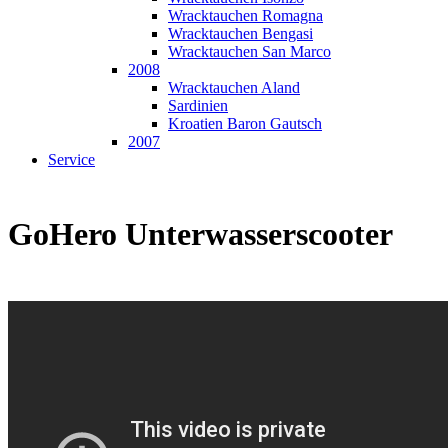
Wracktauchen Romagna
Wracktauchen Bengasi
Wracktauchen San Marco
2008
Wracktauchen Aland
Sardinien
Kroatien Baron Gautsch
2007
Service
GoHero Unterwasserscooter