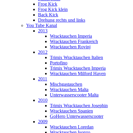
Frog Kick
Frog Kick klein
Back Kick
Drehung rechts und links
You Tube Kanal
2013
Wracktauchen Imperia
Wracktauchen Frankreich
Wracktauchen Rovinj
2012
Trimix Wracktauchen Italien
Portofino
Trimix Wracktauchen Imperia
Wracktauchen Milford Haven
2011
Mischgastauchen
Wracktauchen Malta
Unterwasserscooter Malta
2010
Trimix Wracktauchen Josephin
Wracktauchen Spanien
GoHero Unterwasserscooter
2009
Wracktauchen Loredan
Wracktauchen Isonzo