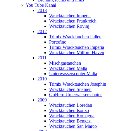
You Tube Kanal
2013
Wracktauchen Imperia
Wracktauchen Frankreich
Wracktauchen Rovinj
2012
Trimix Wracktauchen Italien
Portofino
Trimix Wracktauchen Imperia
Wracktauchen Milford Haven
2011
Mischgastauchen
Wracktauchen Malta
Unterwasserscooter Malta
2010
Trimix Wracktauchen Josephin
Wracktauchen Spanien
GoHero Unterwasserscooter
2009
Wracktauchen Loredan
Wracktauchen Isonzo
Wracktauchen Romagna
Wracktauchen Bengasi
Wracktauchen San Marco