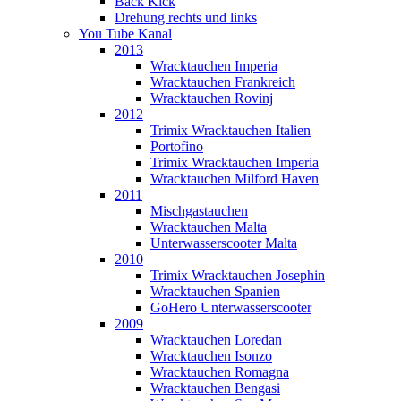
Back Kick
Drehung rechts und links
You Tube Kanal
2013
Wracktauchen Imperia
Wracktauchen Frankreich
Wracktauchen Rovinj
2012
Trimix Wracktauchen Italien
Portofino
Trimix Wracktauchen Imperia
Wracktauchen Milford Haven
2011
Mischgastauchen
Wracktauchen Malta
Unterwasserscooter Malta
2010
Trimix Wracktauchen Josephin
Wracktauchen Spanien
GoHero Unterwasserscooter
2009
Wracktauchen Loredan
Wracktauchen Isonzo
Wracktauchen Romagna
Wracktauchen Bengasi