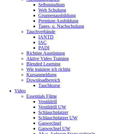
Selbststudium
Web Schulung
Gruppenausbildung
Premium Ausbildung
Tages- u. Nachschulung
Tauchverbände
IANTD
IAC
PADI
Richtige Ausrüstung
Aktive Video Training
Blended Learning
Wie trainiere ich richtig
Kursanmeldung
Downloadbereich
Tauchkurse
Video
Essentials Filme
Ventildrill
Ventildrill UW
Schlauchplatzer
Schlauchplatzer UW
Gaswechsel
Gaswechsel UW
Ab u. Anlegen Stage stationär