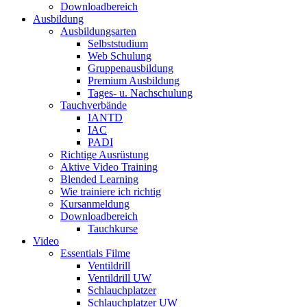
Downloadbereich
Ausbildung
Ausbildungsarten
Selbststudium
Web Schulung
Gruppenausbildung
Premium Ausbildung
Tages- u. Nachschulung
Tauchverbände
IANTD
IAC
PADI
Richtige Ausrüstung
Aktive Video Training
Blended Learning
Wie trainiere ich richtig
Kursanmeldung
Downloadbereich
Tauchkurse
Video
Essentials Filme
Ventildrill
Ventildrill UW
Schlauchplatzer
Schlauchplatzer UW