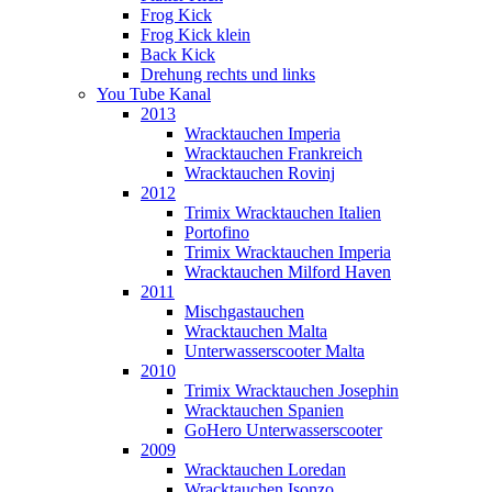
Frog Kick
Frog Kick klein
Back Kick
Drehung rechts und links
You Tube Kanal
2013
Wracktauchen Imperia
Wracktauchen Frankreich
Wracktauchen Rovinj
2012
Trimix Wracktauchen Italien
Portofino
Trimix Wracktauchen Imperia
Wracktauchen Milford Haven
2011
Mischgastauchen
Wracktauchen Malta
Unterwasserscooter Malta
2010
Trimix Wracktauchen Josephin
Wracktauchen Spanien
GoHero Unterwasserscooter
2009
Wracktauchen Loredan
Wracktauchen Isonzo