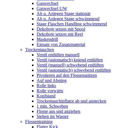
Gaswechsel
Gaswechsel UW
Ab u. Anlegen Stage stationär
Ab u. Anlegen Stage schwimmend
Stage Flaschen Handling schwimmend
Dekoboje setzen mit Spool
Dekoboje setzen mit Reel
Maskendrill
Einsatz von Zusatzmaterial
Trockentauchen
Ventil entlüften manuell
Ventil (automatisch) kniend entlüften
Ventil (manuell) schwebend entlüften
Ventil (automatisch) schwebend entlüften
Pivotieren auf den Flossenspitzen
Auf und Abstieg
Rolle links
Rolle vorwärts
Kopfstand
Trockentauchinflator ab und anstecken
1 min. Schweben
Flosse aus und anziehen
Stehen im Wasser
Flossentraining
Flatter Kick