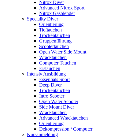
Nitrox Diver
Advanced Nitrox Sport
Nitrox Gasblender
Speciality Diver
Orientierung
Tieftauchen
Trockentauchen
Gruppenführung
Scootertauchen
Open Water Side Mount
Wracktauchen
Computer Tauchen
Eistauchen
Intensiv Ausbildung
Essentials Sport
Deep Diver
Trockentauchen
Intro Scooter
Open Water Scooter
Side Mount Diver
Wracktauchen
Advanced Wracktauchen
Orientierung
Dekompression / Computer
Kursanmeldung