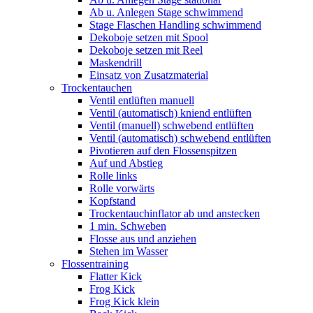
Ab u. Anlegen Stage schwimmend
Stage Flaschen Handling schwimmend
Dekoboje setzen mit Spool
Dekoboje setzen mit Reel
Maskendrill
Einsatz von Zusatzmaterial
Trockentauchen
Ventil entlüften manuell
Ventil (automatisch) kniend entlüften
Ventil (manuell) schwebend entlüften
Ventil (automatisch) schwebend entlüften
Pivotieren auf den Flossenspitzen
Auf und Abstieg
Rolle links
Rolle vorwärts
Kopfstand
Trockentauchinflator ab und anstecken
1 min. Schweben
Flosse aus und anziehen
Stehen im Wasser
Flossentraining
Flatter Kick
Frog Kick
Frog Kick klein