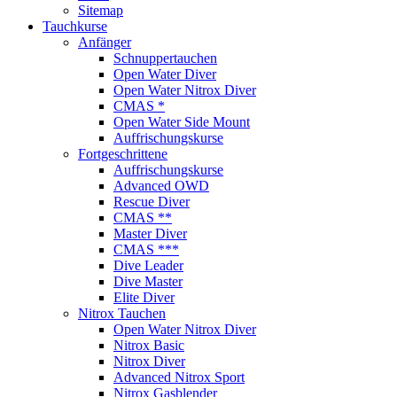
Sitemap
Tauchkurse
Anfänger
Schnuppertauchen
Open Water Diver
Open Water Nitrox Diver
CMAS *
Open Water Side Mount
Auffrischungskurse
Fortgeschrittene
Auffrischungskurse
Advanced OWD
Rescue Diver
CMAS **
Master Diver
CMAS ***
Dive Leader
Dive Master
Elite Diver
Nitrox Tauchen
Open Water Nitrox Diver
Nitrox Basic
Nitrox Diver
Advanced Nitrox Sport
Nitrox Gasblender