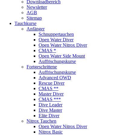
Downloadbereich
Newsletter
AGB
Sitemap
Tauchkurse
Anfänger
Schnuppertauchen
Open Water Diver
Open Water Nitrox Diver
CMAS *
Open Water Side Mount
Auffrischungskurse
Fortgeschrittene
Auffrischungskurse
Advanced OWD
Rescue Diver
CMAS **
Master Diver
CMAS ***
Dive Leader
Dive Master
Elite Diver
Nitrox Tauchen
Open Water Nitrox Diver
Nitrox Basic