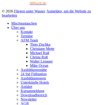
Tech. Umsetzung:
089web.de
© 2026
Fliegen unter Wasser
.
Anmelden, um die Website zu
bearbeiten
Mischgastauchen
Über uns
Kontakt
Termine
AFM Team
Timo Zischka
Christiane Mette
Michael Ruß
Christa Ruß
Walter Lenauer
Mike Ocean
Ausbildungsstätte
24 Std Füllstation
Ausbildungsseen
Unterkünfte Hotels
Anfahrt
Kursanmeldung
Downloadbereich
Newsletter
AGB