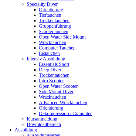
Speciality Diver
Orientierung
Tieftauchen
Trockentauchen
Gruppenführung
Scootertauchen
Open Water Side Mount
Wracktauchen
Computer Tauchen
Eistauchen
Intensiv Ausbildung
Essentials Sport
Deep Diver
Trockentauchen
Intro Scooter
Open Water Scooter
Side Mount Diver
Wracktauchen
Advanced Wracktauchen
Orientierung
Dekompression / Computer
Kursanmeldung
Downloadbereich
Ausbildung
Ausbildungsarten