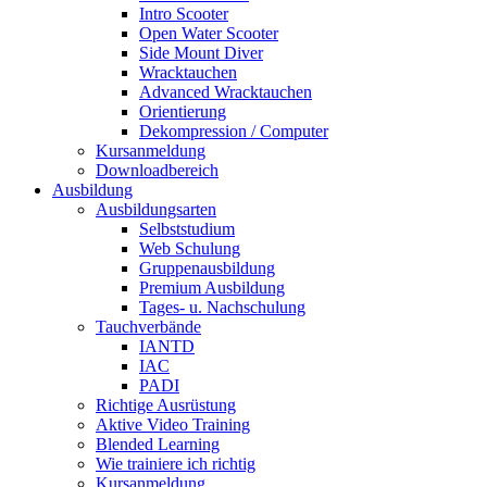
Intro Scooter
Open Water Scooter
Side Mount Diver
Wracktauchen
Advanced Wracktauchen
Orientierung
Dekompression / Computer
Kursanmeldung
Downloadbereich
Ausbildung
Ausbildungsarten
Selbststudium
Web Schulung
Gruppenausbildung
Premium Ausbildung
Tages- u. Nachschulung
Tauchverbände
IANTD
IAC
PADI
Richtige Ausrüstung
Aktive Video Training
Blended Learning
Wie trainiere ich richtig
Kursanmeldung