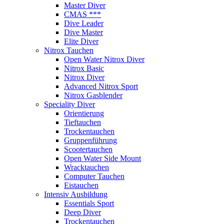
Master Diver
CMAS ***
Dive Leader
Dive Master
Elite Diver
Nitrox Tauchen
Open Water Nitrox Diver
Nitrox Basic
Nitrox Diver
Advanced Nitrox Sport
Nitrox Gasblender
Speciality Diver
Orientierung
Tieftauchen
Trockentauchen
Gruppenführung
Scootertauchen
Open Water Side Mount
Wracktauchen
Computer Tauchen
Eistauchen
Intensiv Ausbildung
Essentials Sport
Deep Diver
Trockentauchen