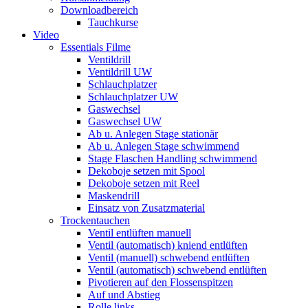
Downloadbereich
Tauchkurse
Video
Essentials Filme
Ventildrill
Ventildrill UW
Schlauchplatzer
Schlauchplatzer UW
Gaswechsel
Gaswechsel UW
Ab u. Anlegen Stage stationär
Ab u. Anlegen Stage schwimmend
Stage Flaschen Handling schwimmend
Dekoboje setzen mit Spool
Dekoboje setzen mit Reel
Maskendrill
Einsatz von Zusatzmaterial
Trockentauchen
Ventil entlüften manuell
Ventil (automatisch) kniend entlüften
Ventil (manuell) schwebend entlüften
Ventil (automatisch) schwebend entlüften
Pivotieren auf den Flossenspitzen
Auf und Abstieg
Rolle links