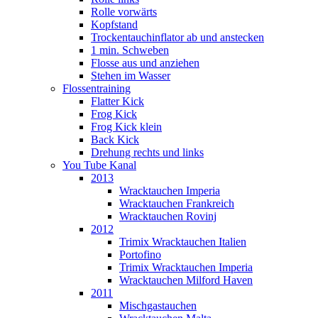
Rolle vorwärts
Kopfstand
Trockentauchinflator ab und anstecken
1 min. Schweben
Flosse aus und anziehen
Stehen im Wasser
Flossentraining
Flatter Kick
Frog Kick
Frog Kick klein
Back Kick
Drehung rechts und links
You Tube Kanal
2013
Wracktauchen Imperia
Wracktauchen Frankreich
Wracktauchen Rovinj
2012
Trimix Wracktauchen Italien
Portofino
Trimix Wracktauchen Imperia
Wracktauchen Milford Haven
2011
Mischgastauchen