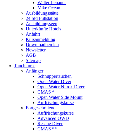
Walter Lenauer
Mike Ocean
Ausbildungsstätte
24 Std Füllstation
Ausbildungsseen
Unterkünfte Hotels
Anfahrt
Kursanmeldung
Downloadbereich
Newsletter
AGB
Sitemap
Tauchkurse
Anfänger
Schnuppertauchen
Open Water Diver
Open Water Nitrox Diver
CMAS *
Open Water Side Mount
Auffrischungskurse
Fortgeschrittene
Auffrischungskurse
Advanced OWD
Rescue Diver
CMAS **