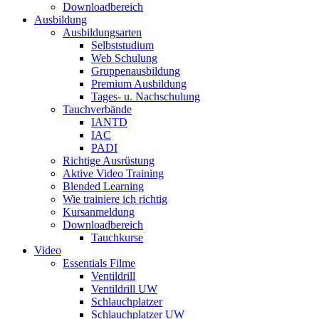
Downloadbereich
Ausbildung
Ausbildungsarten
Selbststudium
Web Schulung
Gruppenausbildung
Premium Ausbildung
Tages- u. Nachschulung
Tauchverbände
IANTD
IAC
PADI
Richtige Ausrüstung
Aktive Video Training
Blended Learning
Wie trainiere ich richtig
Kursanmeldung
Downloadbereich
Tauchkurse
Video
Essentials Filme
Ventildrill
Ventildrill UW
Schlauchplatzer
Schlauchplatzer UW