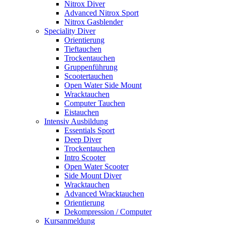
Nitrox Diver
Advanced Nitrox Sport
Nitrox Gasblender
Speciality Diver
Orientierung
Tieftauchen
Trockentauchen
Gruppenführung
Scootertauchen
Open Water Side Mount
Wracktauchen
Computer Tauchen
Eistauchen
Intensiv Ausbildung
Essentials Sport
Deep Diver
Trockentauchen
Intro Scooter
Open Water Scooter
Side Mount Diver
Wracktauchen
Advanced Wracktauchen
Orientierung
Dekompression / Computer
Kursanmeldung