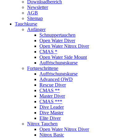
Downloadbereich
Newsletter
AGB
Sitemap
Tauchkurse
Anfänger
Schnuppertauchen
Open Water Diver
Open Water Nitrox Diver
CMAS *
Open Water Side Mount
Auffrischungskurse
Fortgeschrittene
Auffrischungskurse
Advanced OWD
Rescue Diver
CMAS **
Master Diver
CMAS ***
Dive Leader
Dive Master
Elite Diver
Nitrox Tauchen
Open Water Nitrox Diver
Nitrox Basic