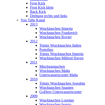
Frog Kick
Frog Kick klein
Back Kick
Drehung rechts und links
You Tube Kanal
2013
Wracktauchen Imperia
Wracktauchen Frankreich
Wracktauchen Rovinj
2012
Trimix Wracktauchen Italien
Portofino
Trimix Wracktauchen Imperia
Wracktauchen Milford Haven
2011
Mischgastauchen
Wracktauchen Malta
Unterwasserscooter Malta
2010
Trimix Wracktauchen Josephin
Wracktauchen Spanien
GoHero Unterwasserscooter
2009
Wracktauchen Loredan
Wracktauchen Isonzo