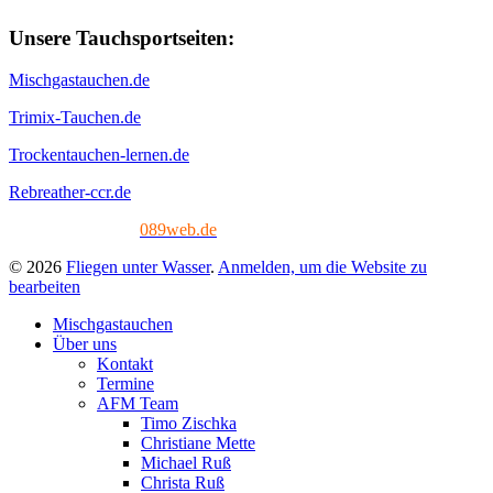
Unsere Tauchsportseiten:
Mischgastauchen.de
Trimix-Tauchen.de
Trockentauchen-lernen.de
Rebreather-ccr.de
Tech. Umsetzung:
089web.de
© 2026
Fliegen unter Wasser
.
Anmelden, um die Website zu
bearbeiten
Mischgastauchen
Über uns
Kontakt
Termine
AFM Team
Timo Zischka
Christiane Mette
Michael Ruß
Christa Ruß