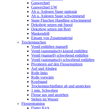
Gaswechsel
Gaswechsel UW
Ab u. Anlegen Stage stationär
Ab u. Anlegen Stage schwimmend
Stage Flaschen Handling schwimmend
Dekoboje setzen mit Spool
Dekoboje setzen mit Reel
Maskendrill
Einsatz von Zusatzmaterial
Trockentauchen
Ventil entlüften manuell
Ventil (automatisch) kniend entlüften
Ventil (manuell) schwebend entlüften
Ventil (automatisch) schwebend entlüften
Pivotieren auf den Flossenspitzen
Auf und Abstieg
Rolle links
Rolle vorwärts
Kopfstand
Trockentauchinflator ab und anstecken
1 min. Schweben
Flosse aus und anziehen
Stehen im Wasser
Flossentraining
Flatter Kick