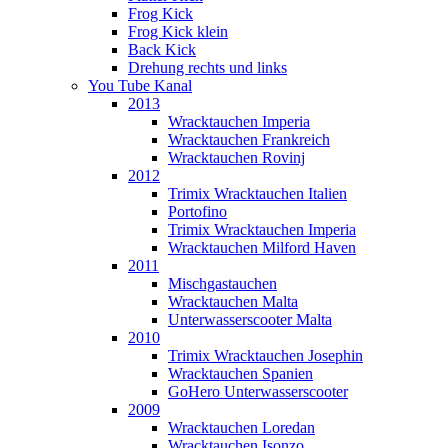
Frog Kick
Frog Kick klein
Back Kick
Drehung rechts und links
You Tube Kanal
2013
Wracktauchen Imperia
Wracktauchen Frankreich
Wracktauchen Rovinj
2012
Trimix Wracktauchen Italien
Portofino
Trimix Wracktauchen Imperia
Wracktauchen Milford Haven
2011
Mischgastauchen
Wracktauchen Malta
Unterwasserscooter Malta
2010
Trimix Wracktauchen Josephin
Wracktauchen Spanien
GoHero Unterwasserscooter
2009
Wracktauchen Loredan
Wracktauchen Isonzo