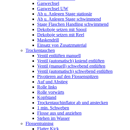
Gaswechsel
Gaswechsel UW
Ab u. Anlegen Stage stationär
Ab u. Anlegen Stage schwimmend
Stage Flaschen Handling schwimmend
Dekoboje setzen mit Spool
Dekoboje setzen mit Reel
Maskendrill
Einsatz von Zusatzmaterial
Trockentauchen
Ventil entlüften manuell
Ventil (automatisch) kniend entlüften
Ventil (manuell) schwebend entlüften
Ventil (automatisch) schwebend entlüften
Pivotieren auf den Flossenspitzen
Auf und Abstieg
Rolle links
Rolle vorwärts
Kopfstand
Trockentauchinflator ab und anstecken
1 min. Schweben
Flosse aus und anziehen
Stehen im Wasser
Flossentraining
Flatter Kick