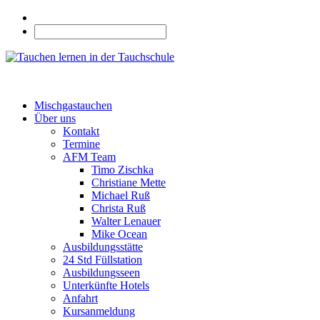
Mischgastauchen
Über uns
Kontakt
Termine
AFM Team
Timo Zischka
Christiane Mette
Michael Ruß
Christa Ruß
Walter Lenauer
Mike Ocean
Ausbildungsstätte
24 Std Füllstation
Ausbildungsseen
Unterkünfte Hotels
Anfahrt
Kursanmeldung