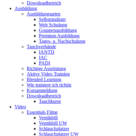
Downloadbereich
Ausbildung
Ausbildungsarten
Selbststudium
Web Schulung
Gruppenausbildung
Premium Ausbildung
Tages- u. Nachschulung
Tauchverbände
IANTD
IAC
PADI
Richtige Ausrüstung
Aktive Video Training
Blended Learning
Wie trainiere ich richtig
Kursanmeldung
Downloadbereich
Tauchkurse
Video
Essentials Filme
Ventildrill
Ventildrill UW
Schlauchplatzer
Schlauchplatzer UW