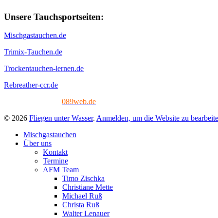
Unsere Tauchsportseiten:
Mischgastauchen.de
Trimix-Tauchen.de
Trockentauchen-lernen.de
Rebreather-ccr.de
Tech. Umsetzung:
089web.de
© 2026
Fliegen unter Wasser
.
Anmelden, um die Website zu bearbeit
Mischgastauchen
Über uns
Kontakt
Termine
AFM Team
Timo Zischka
Christiane Mette
Michael Ruß
Christa Ruß
Walter Lenauer