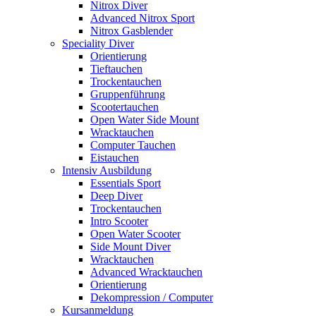
Nitrox Diver
Advanced Nitrox Sport
Nitrox Gasblender
Speciality Diver
Orientierung
Tieftauchen
Trockentauchen
Gruppenführung
Scootertauchen
Open Water Side Mount
Wracktauchen
Computer Tauchen
Eistauchen
Intensiv Ausbildung
Essentials Sport
Deep Diver
Trockentauchen
Intro Scooter
Open Water Scooter
Side Mount Diver
Wracktauchen
Advanced Wracktauchen
Orientierung
Dekompression / Computer
Kursanmeldung