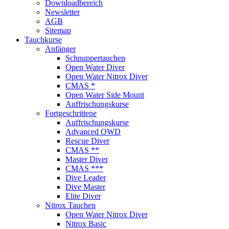
Downloadbereich
Newsletter
AGB
Sitemap
Tauchkurse
Anfänger
Schnuppertauchen
Open Water Diver
Open Water Nitrox Diver
CMAS *
Open Water Side Mount
Auffrischungskurse
Fortgeschrittene
Auffrischungskurse
Advanced OWD
Rescue Diver
CMAS **
Master Diver
CMAS ***
Dive Leader
Dive Master
Elite Diver
Nitrox Tauchen
Open Water Nitrox Diver
Nitrox Basic